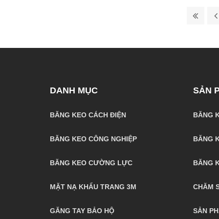
DANH MỤC
SẢN 
BĂNG KEO CÁCH ĐIỆN
BĂNG K
BĂNG KEO CÔNG NGHIỆP
BĂNG K
BĂNG KEO CƯỜNG LỰC
BĂNG 
MẶT NẠ KHẨU TRANG 3M
CHĂM S
GĂNG TAY BẢO HỘ
SẢN P