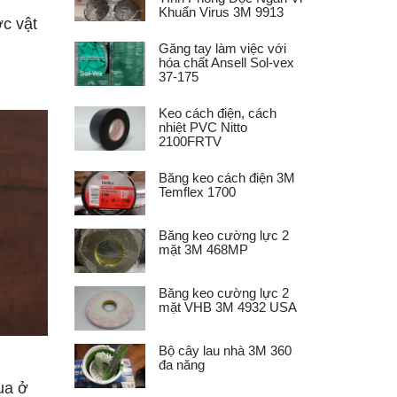
Khuẩn Virus 3M 9913
c vật
Găng tay làm việc với
hóa chất Ansell Sol-vex
37-175
Keo cách điện, cách
nhiệt PVC Nitto
2100FRTV
Băng keo cách điện 3M
Temflex 1700
Băng keo cường lực 2
mặt 3M 468MP
Băng keo cường lực 2
mặt VHB 3M 4932 USA
Bộ cây lau nhà 3M 360
đa năng
ua ở