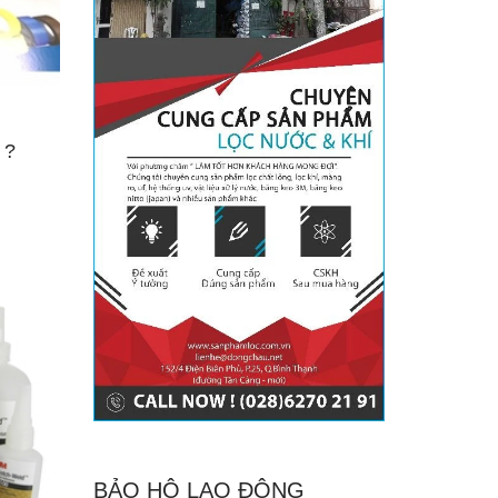
 ?
BẢO HỘ LAO ĐỘNG