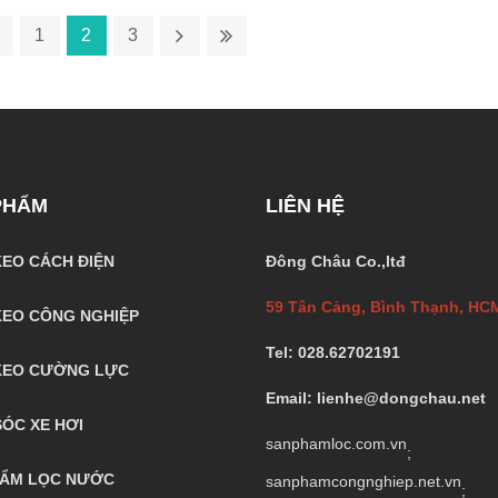
1
2
3
PHẨM
LIÊN HỆ
EO CÁCH ĐIỆN
Đông Châu Co.,ltđ
59 Tân Cảng, Bình Thạnh, HC
EO CÔNG NGHIỆP
Tel: 028.62702191
KEO CƯỜNG LỰC
Email: lienhe@dongchau.net
ÓC XE HƠI
sanphamloc.com.vn
;
HẨM LỌC NƯỚC
sanphamcongnghiep.net.vn
;