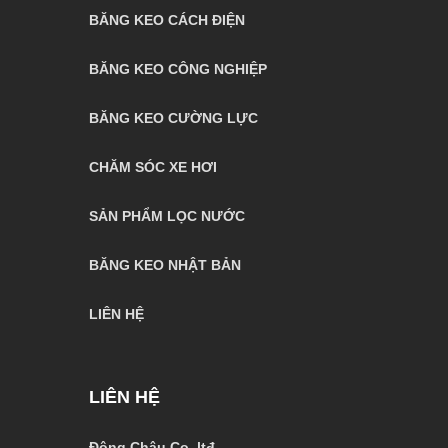
BĂNG KEO CÁCH ĐIỆN
BĂNG KEO CÔNG NGHIỆP
BĂNG KEO CƯỜNG LỰC
CHĂM SÓC XE HƠI
SẢN PHẨM LỌC NƯỚC
BĂNG KEO NHẬT BẢN
LIÊN HỆ
LIÊN HỆ
Đông Châu Co.,ltđ