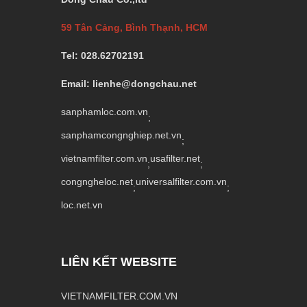
59 Tân Cảng, Bình Thạnh, HCM
Tel: 028.62702191
Email: lienhe@dongchau.net
sanphamloc.com.vn
;
sanphamcongnghiep.net.vn
;
vietnamfilter.com.vn
usafilter.net
;
;
congngheloc.net
universalfilter.com.vn
;
;
loc.net.vn
LIÊN KẾT WEBSITE
VIETNAMFILTER.COM.VN