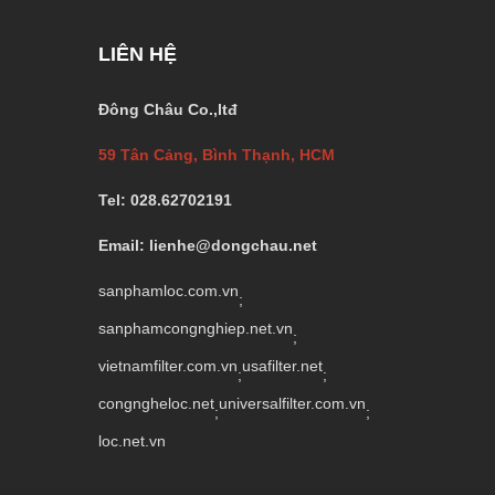
LIÊN HỆ
Đông Châu Co.,ltđ
59 Tân Cảng, Bình Thạnh, HCM
Tel: 028.62702191
Email: lienhe@dongchau.net
sanphamloc.com.vn
;
sanphamcongnghiep.net.vn
;
vietnamfilter.com.vn
usafilter.net
;
;
congngheloc.net
universalfilter.com.vn
;
;
loc.net.vn