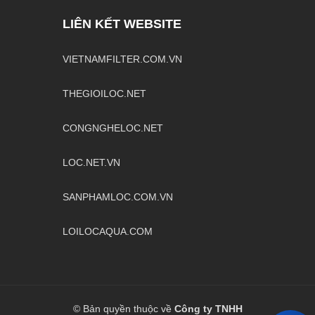
LIÊN KẾT WEBSITE
VIETNAMFILTER.COM.VN
THEGIOILOC.NET
CONGNGHELOC.NET
LOC.NET.VN
SANPHAMLOC.COM.VN
LOILOCAQUA.COM
DCCE CO., LTD
Chào mừng bạn đến với website của 
chúng tôi!
© Bản quyền thuộc về
Công ty TNHH