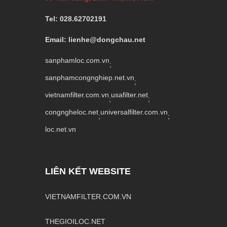
Tel: 028.62702191
Email: lienhe@dongchau.net
sanphamloc.com.vn
;
sanphamcongnghiep.net.vn
;
vietnamfilter.com.vn
usafilter.net
;
;
congngheloc.net
universalfilter.com.vn
;
;
loc.net.vn
LIÊN KẾT WEBSITE
VIETNAMFILTER.COM.VN
THEGIOILOC.NET