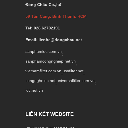
Đông Châu Co.,ltđ
59 Tân Cảng, Bình Thạnh, HCM
Tel: 028.62702191
Email: lienhe@dongchau.net
sanphamloc.com.vn
;
sanphamcongnghiep.net.vn
;
vietnamfilter.com.vn
usafilter.net
;
;
congngheloc.net
universalfilter.com.vn
;
;
loc.net.vn
LIÊN KẾT WEBSITE