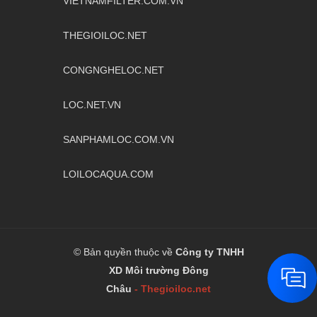
VIETNAMFILTER.COM.VN
THEGIOILOC.NET
CONGNGHELOC.NET
LOC.NET.VN
SANPHAMLOC.COM.VN
LOILOCAQUA.COM
DCCE CO., LTD
Chào mừng bạn đến với website của 
chúng tôi!
© Bản quyền thuộc về
Công ty TNHH
XD Môi trường Đông
Châu
-
Thegioiloc.net