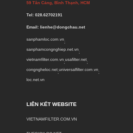
59 Tân Cảng, Bình Thạnh, HCM
Tel: 028.62702191
Email: lienhe@dongchau.net
sanphamloc.com.vn
;
sanphamcongnghiep.net.vn
;
vietnamfilter.com.vn
usafilter.net
;
;
congngheloc.net
universalfilter.com.vn
;
;
loc.net.vn
LIÊN KẾT WEBSITE
VIETNAMFILTER.COM.VN