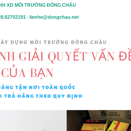
HH XD MÔI TRƯỜNG ĐÔNG CHÂU
028.62702191 - lienhe@dongchau.net