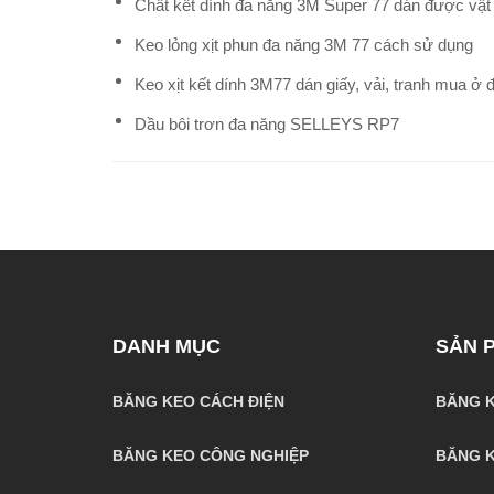
Chất kết dính đa năng 3M Super 77 dán được vật l
Keo lỏng xịt phun đa năng 3M 77 cách sử dụng
Keo xịt kết dính 3M77 dán giấy, vải, tranh mua ở 
Dầu bôi trơn đa năng SELLEYS RP7
DANH MỤC
SẢN 
BĂNG KEO CÁCH ĐIỆN
BĂNG K
BĂNG KEO CÔNG NGHIỆP
BĂNG K