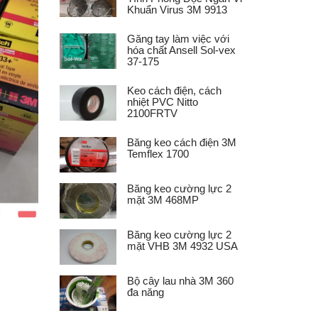
Khuẩn Virus 3M 9913
Găng tay làm việc với
hóa chất Ansell Sol-vex
37-175
Keo cách điện, cách
nhiệt PVC Nitto
2100FRTV
Băng keo cách điện 3M
Temflex 1700
Băng keo cường lực 2
mặt 3M 468MP
Băng keo cường lực 2
mặt VHB 3M 4932 USA
Bộ cây lau nhà 3M 360
đa năng