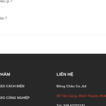
iệu gì ?
đâu ?
PHẨM
LIÊN HỆ
EO CÁCH ĐIỆN
Đông Châu Co.,ltđ
59 Tân Cảng, Bình Thạnh, HC
EO CÔNG NGHIỆP
Tel: 028.62702191