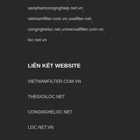
sanphamcongnghiep.net.vn
;
vietnamfilter.com.vn
usafilter.net
;
;
congngheloc.net
universalfilter.com.vn
;
;
loc.net.vn
LIÊN KẾT WEBSITE
VIETNAMFILTER.COM.VN
THEGIOILOC.NET
CONGNGHELOC.NET
LOC.NET.VN