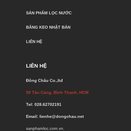
SẢN PHẨM LỌC NƯỚC
BĂNG KEO NHẬT BẢN
LIÊN HỆ
LIÊN HỆ
Đông Châu Co.,ltđ
59 Tân Cảng, Bình Thạnh, HCM
Tel: 028.62702191
Email: lienhe@dongchau.net
sanphamloc.com.vn
;