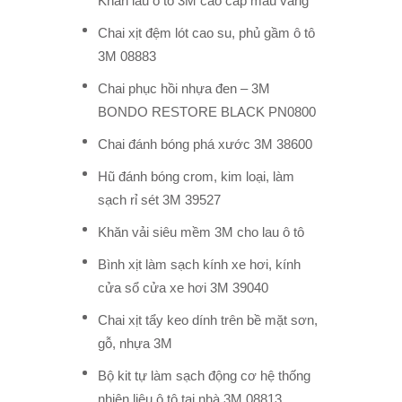
Khăn lau ô tô 3M cao cấp màu vàng
Chai xịt đệm lót cao su, phủ gầm ô tô
3M 08883
Chai phục hồi nhựa đen – 3M
BONDO RESTORE BLACK PN0800
Chai đánh bóng phá xước 3M 38600
Hũ đánh bóng crom, kim loại, làm
sạch rỉ sét 3M 39527
Khăn vải siêu mềm 3M cho lau ô tô
Bình xịt làm sạch kính xe hơi, kính
cửa sổ cửa xe hơi 3M 39040
Chai xịt tẩy keo dính trên bề mặt sơn,
gỗ, nhựa 3M
Bộ kit tự làm sạch động cơ hệ thống
nhiên liệu ô tô tại nhà 3M 08813