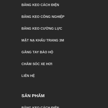
BĂNG KEO CÁCH ĐIỆN
BĂNG KEO CÔNG NGHIỆP
BĂNG KEO CƯỜNG LỰC
MẶT NẠ KHẨU TRANG 3M
GĂNG TAY BẢO HỘ
CHĂM SÓC XE HƠI
LIÊN HỆ
SẢN PHẨM
BĂNG KEO CÁCH ĐIỆN