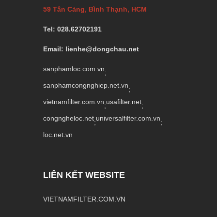
59 Tân Cảng, Bình Thạnh, HCM
Tel: 028.62702191
Email: lienhe@dongchau.net
sanphamloc.com.vn
;
sanphamcongnghiep.net.vn
;
vietnamfilter.com.vn
usafilter.net
;
;
congngheloc.net
universalfilter.com.vn
;
;
loc.net.vn
LIÊN KẾT WEBSITE
VIETNAMFILTER.COM.VN