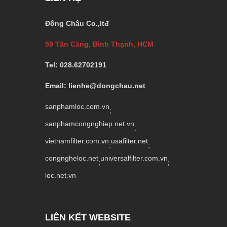
Đông Châu Co.,ltđ
59 Tân Cảng, Bình Thạnh, HCM
Tel: 028.62702191
Email: lienhe@dongchau.net
sanphamloc.com.vn
;
sanphamcongnghiep.net.vn
;
vietnamfilter.com.vn
usafilter.net
;
;
congngheloc.net
universalfilter.com.vn
;
;
loc.net.vn
LIÊN KẾT WEBSITE