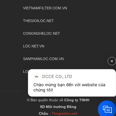
VIETNAMFILTER.COM.VN
THEGIOILOC.NET
CONGNGHELOC.NET
LOC.NET.VN
SANPHAMLOC.COM.VN
LOILOCAQUA.COM
DCCE CO., LTD
Chào mừng bạn đến với website của 
chúng tôi!
© Bản quyền thuộc về
Công ty TNHH
XD Môi trường Đông
Châu
-
Thegioiloc.net